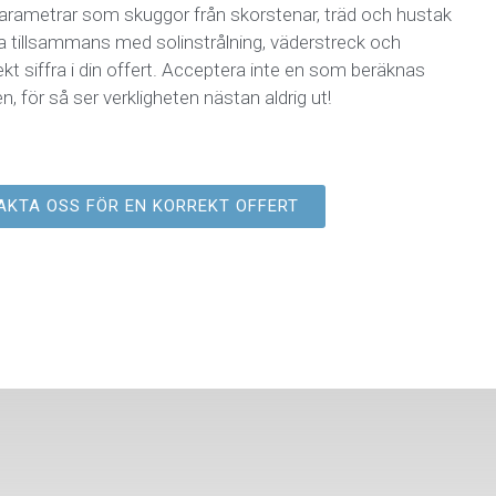
 parametrar som skuggor från skorstenar, träd och hustak
tta tillsammans med solinstrålning, väderstreck och
ekt siffra i din offert. Acceptera inte en som beräknas
n, för så ser verkligheten nästan aldrig ut!
AKTA OSS FÖR EN KORREKT OFFERT