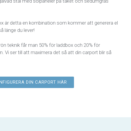
i galvad stål med solpaneler på taket och sedumgräs
x är detta en kombination som kommer att generera el
 så länge du lever!
rön teknik får man 50% för laddbox och 20% för
n. Vi ser till att maximera det så att din carport blir så
NFIGURERA DIN CARPORT HÄR