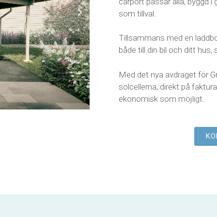
carport passar alla, byggd 
som tillval.
Tillsammans med en laddbo
både till din bil och ditt hus,
Med det nya avdraget för G
solcellerna, direkt på faktura
ekonomisk som möjligt.
KO