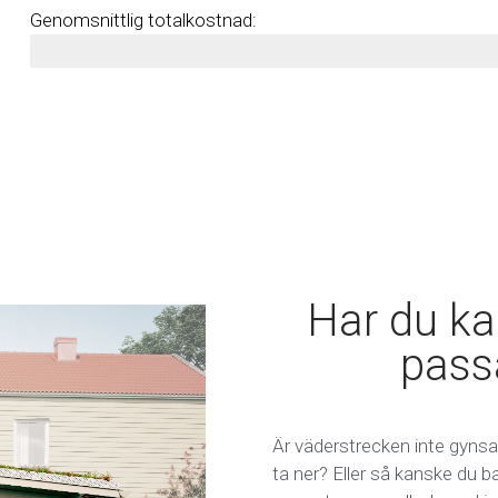
Genomsnittlig totalkostnad:
156,740 kr
Har du ka
pass
Är väderstrecken inte gynsa
ta ner? Eller så kanske du bar