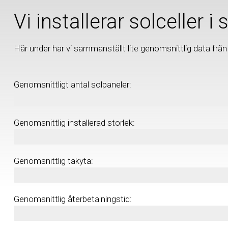
Vi installerar solceller i
Här under har vi sammanställt lite genomsnittlig data från v
Genomsnittligt antal solpaneler:
45 st
Genomsnittlig installerad storlek:
18,3 kW/p
Genomsnittlig takyta:
81 m²
Genomsnittlig återbetalningstid:
8,4 år