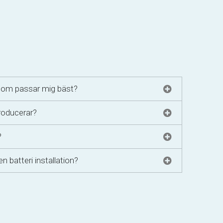
 som passar mig bäst?
roducerar?
?
n batteri installation?