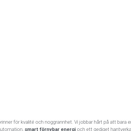
rinner för kvalité och noggrannhet. Vi jobbar hårt på att bara 
, automation,
smart förnybar energi
och ett gediget hantverka